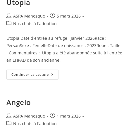
Utopia
Auteur/autrice
Publication
ASPA Manosque
5 mars 2026
de
publiée :
Post
Nos chats à l'adoption
la
category:
publication :
Utopia Date d'entrée au refuge : Janvier 2026Race :
PersanSexe : FemelleDate de naissance : 2023Robe : Taille
: Commentaires : Utopia a été abandonnée suite à l'entrée
en EHPAD de son ancienne…
Utopia
Continuer La Lecture
Angelo
Auteur/autrice
Publication
ASPA Manosque
1 mars 2026
de
publiée :
Post
Nos chats à l'adoption
la
category: