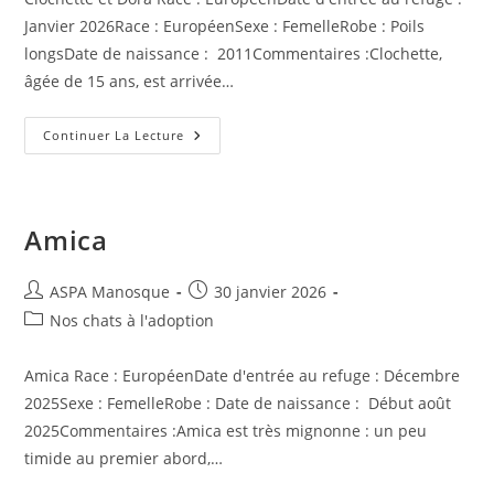
Janvier 2026Race : EuropéenSexe : FemelleRobe : Poils
longsDate de naissance : 2011Commentaires :Clochette,
âgée de 15 ans, est arrivée…
Clochette
Continuer La Lecture
Et
Dora
Amica
Auteur/autrice
Publication
ASPA Manosque
30 janvier 2026
de
publiée :
Post
Nos chats à l'adoption
la
category:
publication :
Amica Race : EuropéenDate d'entrée au refuge : Décembre
2025Sexe : FemelleRobe : Date de naissance : Début août
2025Commentaires :Amica est très mignonne : un peu
timide au premier abord,…