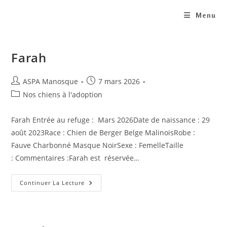
Skip
Menu
to
content
Farah
Auteur/autrice
Publication
ASPA Manosque
7 mars 2026
de
publiée :
Post
Nos chiens à l'adoption
la
category:
publication :
Farah Entrée au refuge : Mars 2026Date de naissance : 29
août 2023Race : Chien de Berger Belge MalinoisRobe :
Fauve Charbonné Masque NoirSexe : FemelleTaille
: Commentaires :Farah est réservée…
Farah
Continuer La Lecture