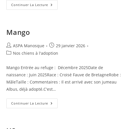
Amica
Continuer La Lecture
Mango
Auteur/autrice
Publication
ASPA Manosque
29 janvier 2026
de
publiée :
Post
Nos chiens à l'adoption
la
category:
publication :
Mango Entrée au refuge : Décembre 2025Date de
naissance : Juin 2025Race : Croisé Fauve de BretagneRobe :
MâleTaille : Commentaires : Il est arrivé avec son jumeau
Albus, déjà adopté.C'est…
Mango
Continuer La Lecture