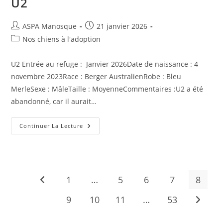
U2
Auteur/autrice
Publication
ASPA Manosque
21 janvier 2026
de
publiée :
Post
Nos chiens à l'adoption
la
category:
publication :
U2 Entrée au refuge : Janvier 2026Date de naissance : 4
novembre 2023Race : Berger AustralienRobe : Bleu
MerleSexe : MâleTaille : MoyenneCommentaires :U2 a été
abandonné, car il aurait…
U2
Continuer La Lecture
1
…
5
6
7
8
Go to the previous page
9
10
11
…
53
Aller à 