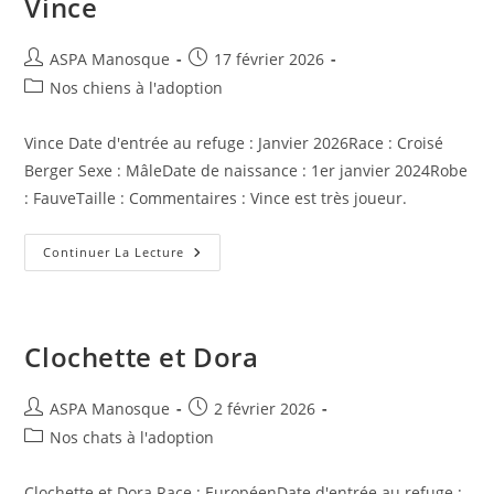
Vince
Auteur/autrice
Publication
ASPA Manosque
17 février 2026
de
publiée :
Post
Nos chiens à l'adoption
la
category:
publication :
Vince Date d'entrée au refuge : Janvier 2026Race : Croisé
Berger Sexe : MâleDate de naissance : 1er janvier 2024Robe
: FauveTaille : Commentaires : Vince est très joueur.
Vince
Continuer La Lecture
Clochette et Dora
Auteur/autrice
Publication
ASPA Manosque
2 février 2026
de
publiée :
Post
Nos chats à l'adoption
la
category:
publication :
Clochette et Dora Race : EuropéenDate d'entrée au refuge :