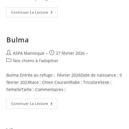
Nuage
Continuer La Lecture
Bulma
Auteur/autrice
Publication
ASPA Manosque
27 février 2026
de
publiée :
Post
Nos chiens à l'adoption
la
category:
publication :
Bulma Entrée au refuge : Février 2026Date de naissance : 9
février 2023Race : Chien CourantRobe : TricoloreSexe :
FemelleTaille : Commentaires :
Bulma
Continuer La Lecture