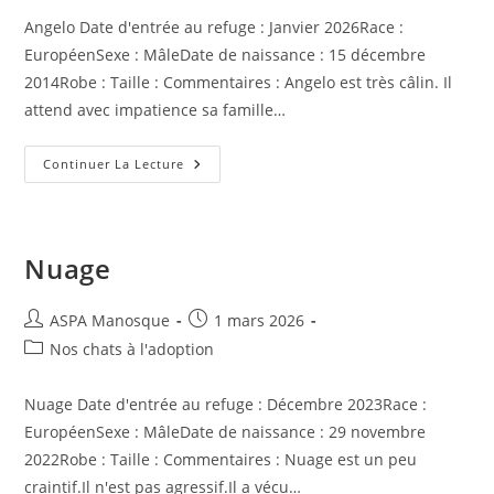
publication :
Angelo Date d'entrée au refuge : Janvier 2026Race :
EuropéenSexe : MâleDate de naissance : 15 décembre
2014Robe : Taille : Commentaires : Angelo est très câlin. Il
attend avec impatience sa famille…
Angelo
Continuer La Lecture
Nuage
Auteur/autrice
Publication
ASPA Manosque
1 mars 2026
de
publiée :
Post
Nos chats à l'adoption
la
category:
publication :
Nuage Date d'entrée au refuge : Décembre 2023Race :
EuropéenSexe : MâleDate de naissance : 29 novembre
2022Robe : Taille : Commentaires : Nuage est un peu
craintif.Il n'est pas agressif.Il a vécu…