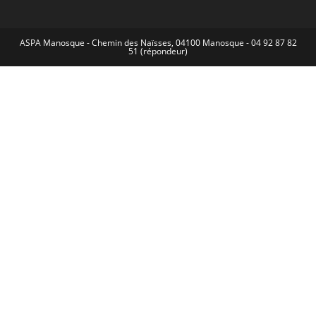
ASPA Manosque - Chemin des Naïsses, 04100 Manosque - 04 92 87 82
51 (répondeur)