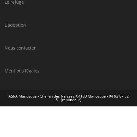
Le refuge
L'adoption
Nous contacter
Mentions légales
ASPA Manosque - Chemin des Naïsses, 04100 Manosque - 04 92 87 82
51 (répondeur)