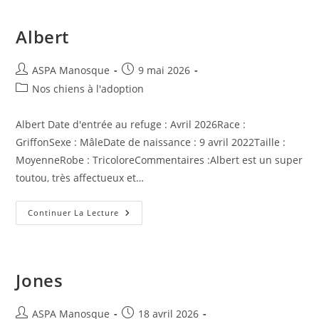
Albert
Auteur/autrice
Publication
ASPA Manosque
9 mai 2026
de
publiée :
Post
Nos chiens à l'adoption
la
category:
publication :
Albert Date d'entrée au refuge : Avril 2026Race :
GriffonSexe : MâleDate de naissance : 9 avril 2022Taille :
MoyenneRobe : TricoloreCommentaires :Albert est un super
toutou, très affectueux et…
Albert
Continuer La Lecture
Jones
Auteur/autrice
Publication
ASPA Manosque
18 avril 2026