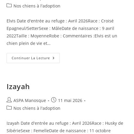
de
publiée :
Post
Nos chiens à l'adoption
la
category:
publication :
Elvis Date d'entrée au refuge : Avril 2026Race : Croisé
Epagneul/SetterSexe : MâleDate de naissance : 9 avril
2022Taille : MoyenneRobe : Commentaires :Elvis est un
chien plein de vie et…
Elvis
Continuer La Lecture
Izayah
Auteur/autrice
Publication
ASPA Manosque
11 mai 2026
de
publiée :
Post
Nos chiens à l'adoption
la
category:
publication :
Izayah Date d'entrée au refuge : Avril 2026Race : Husky de
SibérieSexe : FemelleDate de naissance : 11 octobre