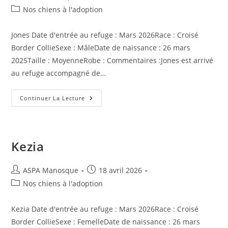
de
publiée :
Post
Nos chiens à l'adoption
la
category:
publication :
Jones Date d'entrée au refuge : Mars 2026Race : Croisé
Border CollieSexe : MâleDate de naissance : 26 mars
2025Taille : MoyenneRobe : Commentaires :Jones est arrivé
au refuge accompagné de…
Jones
Continuer La Lecture
Kezia
Auteur/autrice
Publication
ASPA Manosque
18 avril 2026
de
publiée :
Post
Nos chiens à l'adoption
la
category:
publication :
Kezia Date d'entrée au refuge : Mars 2026Race : Croisé
Border CollieSexe : FemelleDate de naissance : 26 mars