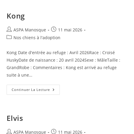
Kong
Auteur/autrice
Publication
ASPA Manosque
11 mai 2026
de
publiée :
Post
Nos chiens à l'adoption
la
category:
publication :
Kong Date d'entrée au refuge : Avril 2026Race : Croisé
HuskyDate de naissance : 20 avril 2024Sexe : MâleTaille :
GrandRobe : Commentaires : Kong est arrivé au refuge
suite à une…
Kong
Continuer La Lecture
Elvis
Auteur/autrice
Publication
ASPA Manosque
11 mai 2026