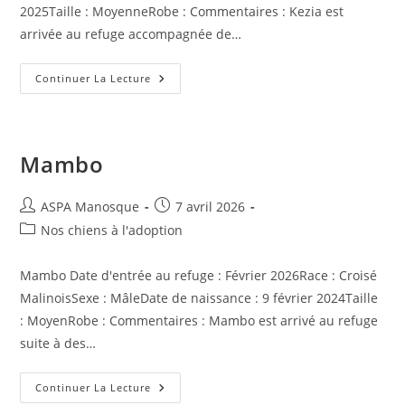
2025Taille : MoyenneRobe : Commentaires : Kezia est
arrivée au refuge accompagnée de…
Kezia
Continuer La Lecture
Mambo
Auteur/autrice
Publication
ASPA Manosque
7 avril 2026
de
publiée :
Post
Nos chiens à l'adoption
la
category:
publication :
Mambo Date d'entrée au refuge : Février 2026Race : Croisé
MalinoisSexe : MâleDate de naissance : 9 février 2024Taille
: MoyenRobe : Commentaires : Mambo est arrivé au refuge
suite à des…
Mambo
Continuer La Lecture