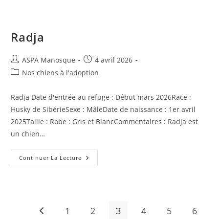
Radja
Auteur/autrice
Publication
ASPA Manosque
4 avril 2026
de
publiée :
Post
Nos chiens à l'adoption
la
category:
publication :
Radja Date d'entrée au refuge : Début mars 2026Race :
Husky de SibérieSexe : MâleDate de naissance : 1er avril
2025Taille : Robe : Gris et BlancCommentaires : Radja est
un chien…
Radja
Continuer La Lecture
1
2
3
4
5
6
Go to the previous page