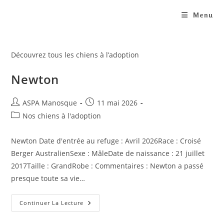
Skip
Menu
to
content
Découvrez tous les chiens à l’adoption
Newton
Auteur/autrice
Publication
ASPA Manosque
11 mai 2026
de
publiée :
Post
Nos chiens à l'adoption
la
category:
publication :
Newton Date d'entrée au refuge : Avril 2026Race : Croisé
Berger AustralienSexe : MâleDate de naissance : 21 juillet
2017Taille : GrandRobe : Commentaires : Newton a passé
presque toute sa vie…
Newton
Continuer La Lecture