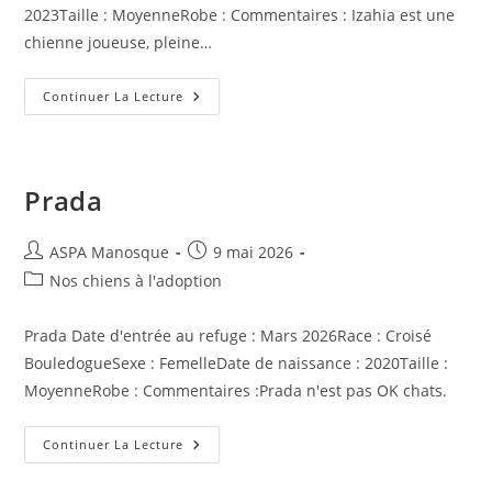
2023Taille : MoyenneRobe : Commentaires : Izahia est une
chienne joueuse, pleine…
Izayah
Continuer La Lecture
Prada
Auteur/autrice
Publication
ASPA Manosque
9 mai 2026
de
publiée :
Post
Nos chiens à l'adoption
la
category:
publication :
Prada Date d'entrée au refuge : Mars 2026Race : Croisé
BouledogueSexe : FemelleDate de naissance : 2020Taille :
MoyenneRobe : Commentaires :Prada n'est pas OK chats.
Prada
Continuer La Lecture